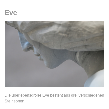
Eve
Die überlebensgroße
Eve
besteht aus drei verschiedenen
Steinsorten.