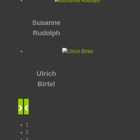
Susanne
Rudolph
Ulrich
Birtel
›
‹
1
2
3