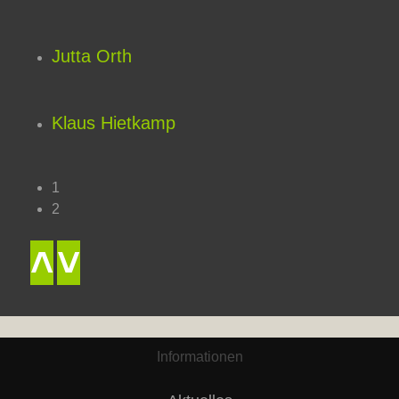
Jutta Orth
Klaus Hietkamp
1
2
˄
˅
Informationen