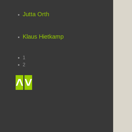
Jutta Orth
Klaus Hietkamp
1
2
˄
˅