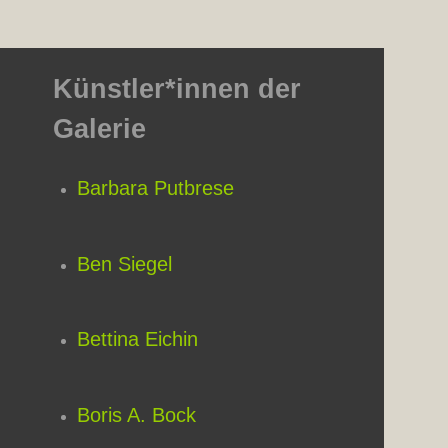
Künstler*innen der
Galerie
Barbara Putbrese
Ben Siegel
Bettina Eichin
Boris A. Bock