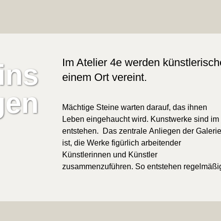
Im Atelier 4e werden künstlerisc
ins
einem Ort vereint.
gen
Mächtige Steine warten darauf, das ihnen
Ausstellungen im
Leben eingehaucht wird. Kunstwerke sind im
lichtdurchfluteten Ausstellungsraum. Tritt man
entstehen. Das zentrale Anliegen der Galerie
aus der Ausstellung heraus, öffnet sich der
ist, die Werke figürlich arbeitender
weitläufige Skulpturengarten vom Mooswald
Künstlerinnen und Künstler
zusammenzuführen. So entstehen regelmäßi