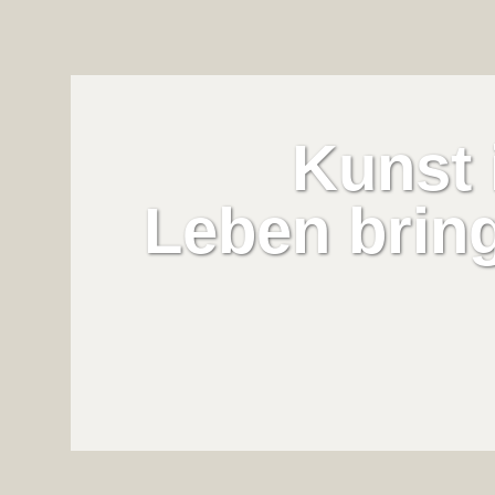
Kunst 
Leben brin