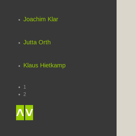
Joachim Klar
Jutta Orth
Klaus Hietkamp
1
2
˄
˅