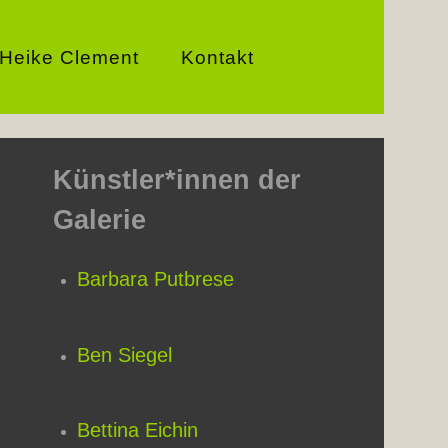
Heike Clement
Kontakt
Künstler*innen der
Galerie
Barbara Putbrese
Ben Siegel
Bettina Eichin